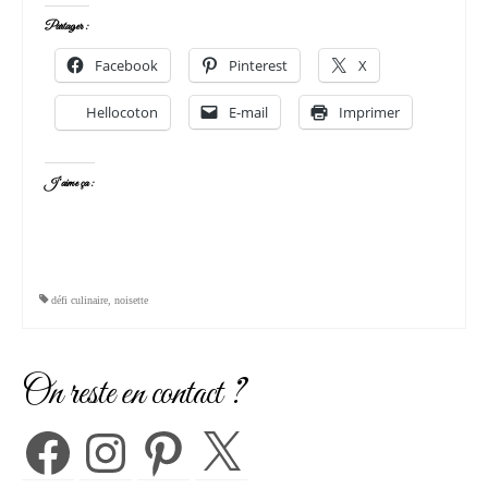
Partager :
Facebook
Pinterest
X
Hellocoton
E-mail
Imprimer
J’aime ça :
défi culinaire
,
noisette
On reste en contact ?
Facebook
Instagram
Pinterest
X