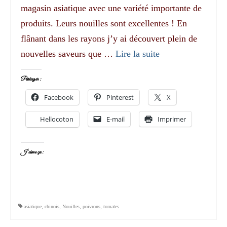
magasin asiatique avec une variété importante de
produits. Leurs nouilles sont excellentes ! En
flânant dans les rayons j’y ai découvert plein de
nouvelles saveurs que …
Lire la suite­­
Partager :
Facebook
Pinterest
X
Hellocoton
E-mail
Imprimer
J’aime ça :
asiatique
,
chinois
,
Nouilles
,
poivrons
,
tomates