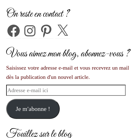
On reste en contact ?
Facebook
Instagram
Pinterest
X
Vous aimez mon blog, abonnez-vous ?
Saisissez votre adresse e-mail et vous recevrez un mail
dès la publication d'un nouvel article.
Adresse
e-
mail
Je m'abonne !
ici
Fouillez sur le blog