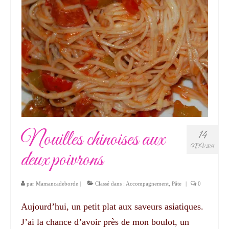
Nouilles chinoises aux
14
NOV 2014
deux poivrons
par
Mamancadeborde
|
Classé dans :
Accompagnement
,
Pâte
|
0
Aujourd’hui, un petit plat aux saveurs asiatiques.
J’ai la chance d’avoir près de mon boulot, un