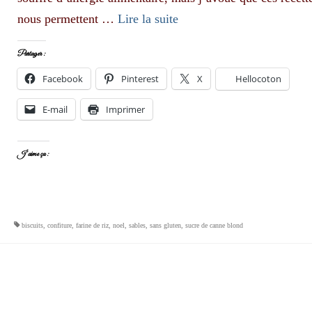
nous permettent …
Lire la suite­­
Partager :
Facebook
Pinterest
X
Hellocoton
E-mail
Imprimer
J’aime ça :
biscuits
,
confiture
,
farine de riz
,
noel
,
sables
,
sans gluten
,
sucre de canne blond