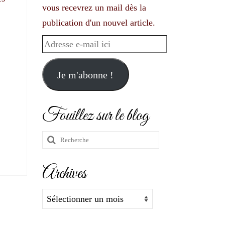
vous recevrez un mail dès la
publication d'un nouvel article.
Adresse
e-
mail
Je m'abonne !
ici
Fouillez sur le blog
Rechercher
:
Archives
Archives