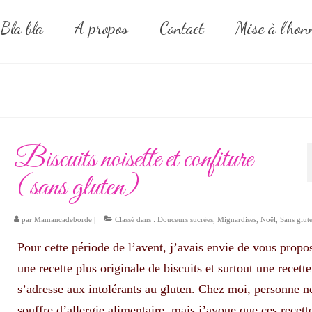
Bla bla
A propos
Contact
Mise à l’hon
Biscuits noisette et confiture
(sans gluten)
par
Mamancadeborde
|
Classé dans :
Douceurs sucrées
,
Mignardises
,
Noël
,
Sans glut
Pour cette période de l’avent, j’avais envie de vous propo
une recette plus originale de biscuits et surtout une recette
s’adresse aux intolérants au gluten. Chez moi, personne n
souffre d’allergie alimentaire, mais j’avoue que ces recett