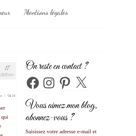
neur
Mentions légales
On reste en contact ?
17
DÉC 2015
Facebook
Instagram
Pinterest
X
en
|
26
Vous aimez mon blog,
ser
abonnez-vous ?
 qui
e
Saisissez votre adresse e-mail et
es