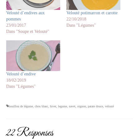
Velouté d’endives aux
Velouté potimarron et carotte
pommes
22/10/2018
23/01/2017
Dans "Légumes"
Dans "Soupe et Velouté"
Velouté d’endive
18/02/2019
Dans "Légumes"
bouillon de légume
,
chou blanc
,
hiver
,
legume
,
navet
,
oignon
,
patate douce
,
velouté
22 Responses