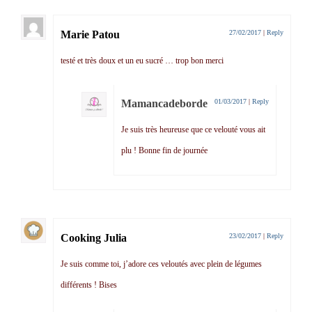
Marie Patou
27/02/2017
|
Reply
testé et très doux et un eu sucré … trop bon merci
Mamancadeborde
01/03/2017
|
Reply
Je suis très heureuse que ce velouté vous ait
plu ! Bonne fin de journée
Cooking Julia
23/02/2017
|
Reply
Je suis comme toi, j’adore ces veloutés avec plein de légumes
différents ! Bises