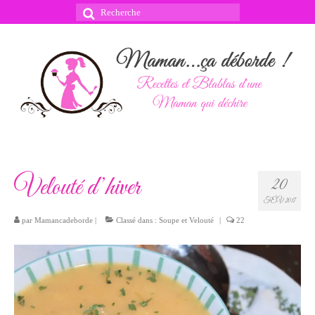
Rechercher
:
Velouté d’hiver
20
FÉV 2017
par
Mamancadeborde
|
Classé dans :
Soupe et Velouté
|
22