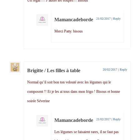
Un régal!!!! J’adore les soupes!!! Bisous
Mamancadeborde
21/02/2017
|
Reply
Merci Patty. bisous
Brigitte / Les filles à table
20/02/2017
|
Reply
Normal qu’il soit bon ton velouté avec les légumes qui le
composent !! Et je les ai tous dans mon frigo ! Bisous et bonne
soirée Séverine
Mamancadeborde
21/02/2017
|
Reply
Les légumes se faisaient rares, il ne faut pas