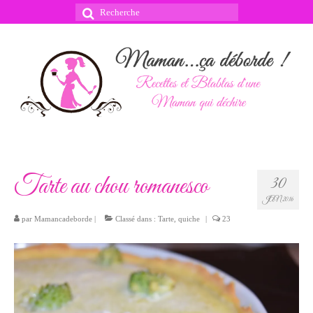
Rechercher
:
Tarte au chou romanesco
30
JAN 2016
par
Mamancadeborde
|
Classé dans :
Tarte, quiche
|
23