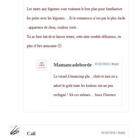
Les tartes aux légumes sont vraiment le bon plan pour familiariser
les petits avec les légumes… Et le romanesco n’est pas le plus facile
: apparence de chou, couleur verte..
Tu as bien fait de te laisser tenter, cette tarte semble délicieuse, en
plus d’être amusante 🙂
Mamancadeborde
01/02/2016
|
Reply
Le visuel à beaucoup plu…chéri et moi on a
adoré le goût mais les loulous ont un peu
rechigné ! Ah ces mômes… bises Florence
Cali
01/02/2016
|
Reply