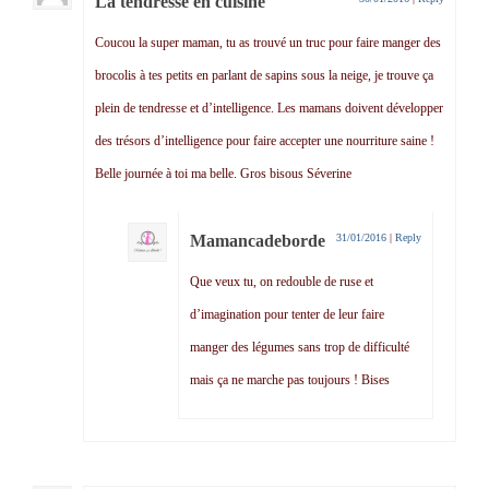
La tendresse en cuisine
Coucou la super maman, tu as trouvé un truc pour faire manger des
brocolis à tes petits en parlant de sapins sous la neige, je trouve ça
plein de tendresse et d’intelligence. Les mamans doivent développer
des trésors d’intelligence pour faire accepter une nourriture saine !
Belle journée à toi ma belle. Gros bisous Séverine
Mamancadeborde
31/01/2016
|
Reply
Que veux tu, on redouble de ruse et
d’imagination pour tenter de leur faire
manger des légumes sans trop de difficulté
mais ça ne marche pas toujours ! Bises