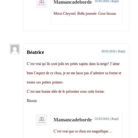
Mamancadeborde
31/01/2016
|
Reply
Merci Chrystel. Belle journée. Gros bisous
Béatrice
30/01/2016
|
Reply
C’est vrai qu’ils sont jolis tes petits sapins dans la neige! J’aime
bien l’aspect de ce chou, je ne me lasse pas d’admirer sa forme et
toutes ses petites pointes.
C’est une bonne idée de le présenter sous cette forme.
Bisous
Mamancadeborde
31/01/2016
|
Reply
C’est vrai que ce chou est magnifique…