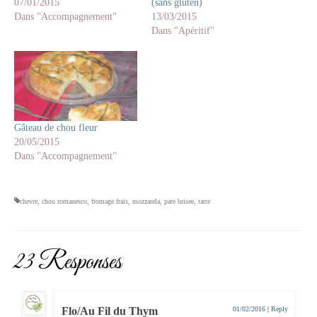
07/01/2015
(sans gluten)
Dans "Accompagnement"
13/03/2015
Dans "Apéritif"
Gâteau de chou fleur
20/05/2015
Dans "Accompagnement"
chevre
,
chou romanesco
,
fromage frais
,
mozzarela
,
pate brisee
,
tarte
23 Responses
Flo/Au Fil du Thym
01/02/2016
|
Reply