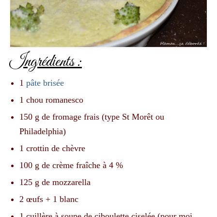
Ingrédients :
1
pâte brisée
1 chou romanesco
150 g de fromage frais (type St Morêt ou
Philadelphia)
1 crottin de chèvre
100 g de crème fraîche à 4 %
125 g de mozzarella
2 œufs + 1 blanc
1 cuillère à soupe de ciboulette ciselée (pour moi