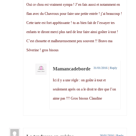
Oui ce chou est vraiment sympa ! J’en fais aussi et notamment en
flan avec du Chavroux pour faire une petite entrée ! j’ai beaucoup !
Cette tarte est fort appétissante ! tu as bien fait de l’essayer tes
enfants te diront merci plus tard de leur faire ainsi goûter à tout !
C’est chouette et malheureusement peu souvent !! Bravo ma
Séverine ! gros bisous
Mamancadeborde
31/01/2016
|
Reply
Ici il y a une règle : on goûte à tout et
seulement après on a le droit te dire que l’on
aime pas !!! Gros bisous Claudine
30/01/2016
|
Reply