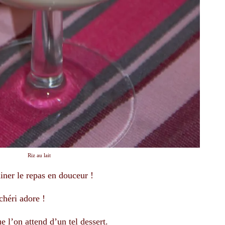
Riz au lait
miner le repas en douceur !
chéri adore !
e l’on attend d’un tel dessert.