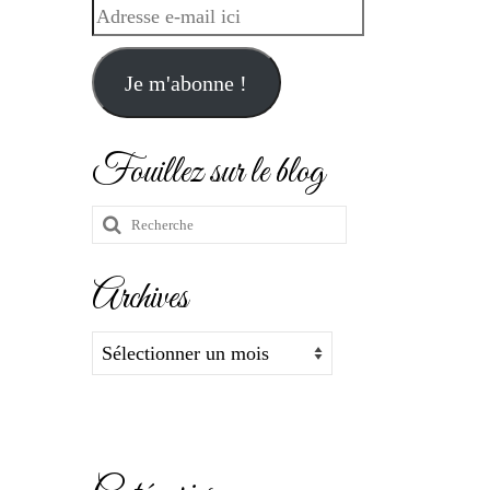
Adresse
e-
mail
Je m'abonne !
ici
Fouillez sur le blog
Rechercher
:
Archives
Archives