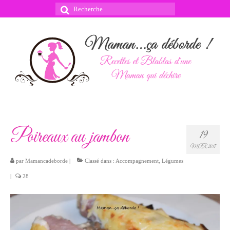
Rechercher
:
Poireaux au jambon
19
MAR 2017
par
Mamancadeborde
|
Classé dans :
Accompagnement
,
Légumes
|
28