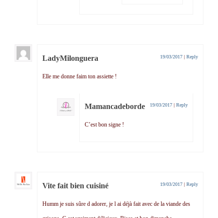
LadyMilonguera
19/03/2017
|
Reply
Elle me donne faim ton assiette !
Mamancadeborde
19/03/2017
|
Reply
C’est bon signe !
Vite fait bien cuisiné
19/03/2017
|
Reply
Humm je suis sûre d adorer, je l ai déjà fait avec de la viande des