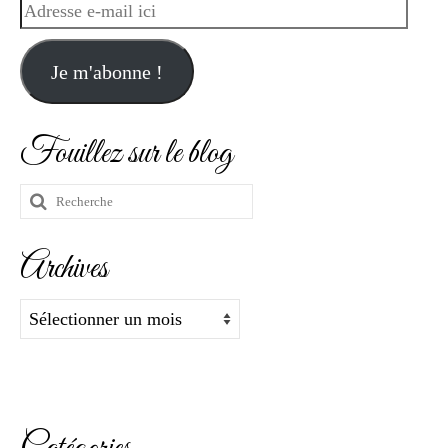
Adresse
e-
mail
Je m'abonne !
ici
Fouillez sur le blog
Rechercher
:
Archives
Archives