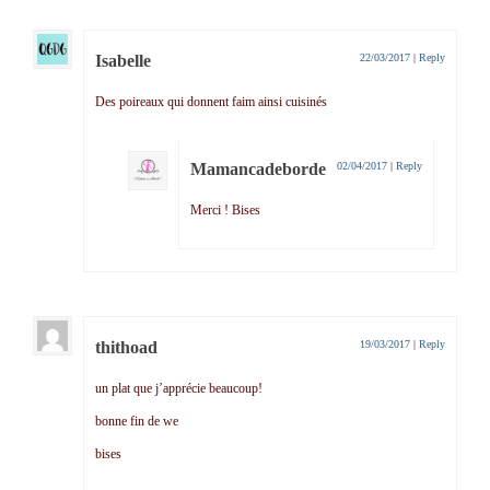
Isabelle
22/03/2017
|
Reply
Des poireaux qui donnent faim ainsi cuisinés
Mamancadeborde
02/04/2017
|
Reply
Merci ! Bises
thithoad
19/03/2017
|
Reply
un plat que j’apprécie beaucoup!
bonne fin de we
bises