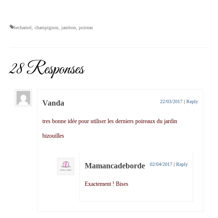
bechamel
,
champignon
,
jambon
,
poireau
28 Responses
Vanda
22/03/2017
|
Reply
tres bonne idée pour utiliser les derniers poireaux du jardin
bizouilles
Mamancadeborde
02/04/2017
|
Reply
Exactement ! Bises