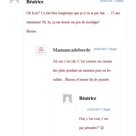
Béatrice
19/03/2017
|
Reply
Oh la la!! Ca fait bien longtemps que je n’en ai pas fait….. 15 ans
minimum! Hi, hi, ça me donne un peu de nostalgie!
Bisous
Mamancadeborde
19/03/2017
|
Reply
Ah oui c’est sûr. C’est curieux on cuisine
des plats pendant un moment puis on les
oublie…Bisous et bonne fin de journée
Béatrice
22/03/2017
|
Reply
Oui, c’est vrai, c’est
par périodes!! 😉