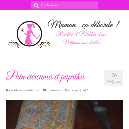
Rechercher
:
Pain curcuma et paprika
30
MAI 2015
par
Mamancadeborde
|
Classé dans :
Boulange
|
15