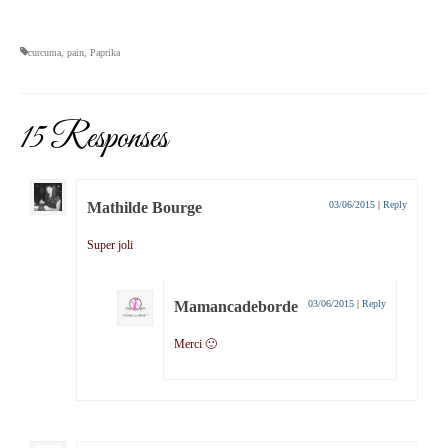
curcuma
,
pain
,
Paprika
15 Responses
Mathilde Bourge
03/06/2015
|
Reply
Super joli
Mamancadeborde
03/06/2015
|
Reply
Merci 🙂