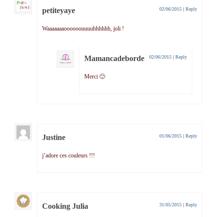
petiteyaye
02/06/2015
|
Reply
Waaaaaaaoooooouuuuhhhhhh, joli !
Mamancadeborde
02/06/2015
|
Reply
Merci 🙂
Justine
01/06/2015
|
Reply
j’adore ces couleurs !!!
Cooking Julia
31/05/2015
|
Reply