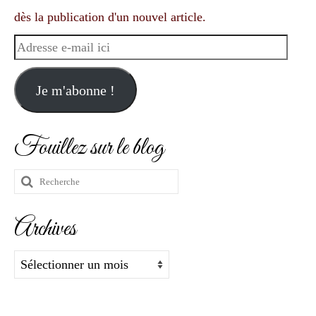
dès la publication d'un nouvel article.
Adresse
e-
mail
Je m'abonne !
ici
Fouillez sur le blog
Rechercher
:
Archives
Archives