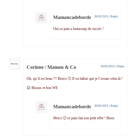
Mamancadeborde
30/05/2015
|
Reply
Oui ce pain a beaucoup de succès !
Corinne / Mamou & Co
30/05/2015
|
Reply
Oh, qu’il est beau !!! Bravo 🙂 Il va falloir que je l’essaie celui-là !
😉 Bisous et bon WE
Mamancadeborde
30/05/2015
|
Reply
Merci 🙂 ce pain fait son petit effet ! Bises