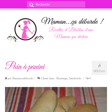
Rechercher
:
Pain à panini
6
AVR 2015
par
Mamancadeborde
|
Classé dans :
Boulange
,
Sandwichs
|
4