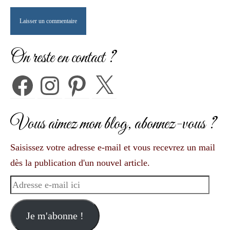
On reste en contact ?
Facebook
Instagram
Pinterest
X
Vous aimez mon blog, abonnez-vous ?
Saisissez votre adresse e-mail et vous recevrez un mail
dès la publication d'un nouvel article.
Adresse
e-
mail
Je m'abonne !
ici