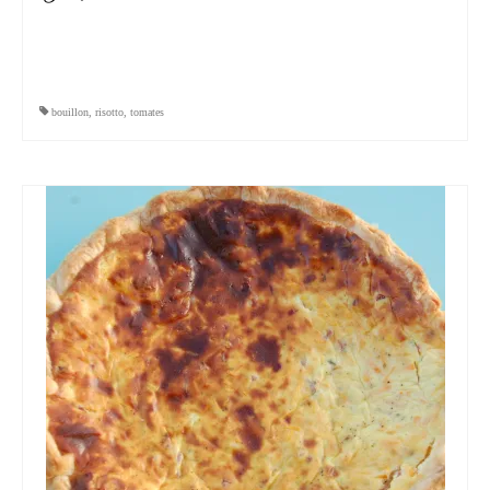
bouillon
,
risotto
,
tomates