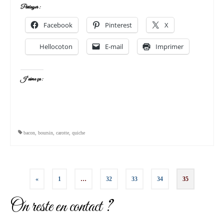
Partager :
Facebook
Pinterest
X
Hellocoton
E-mail
Imprimer
J’aime ça :
bacon
,
boursin
,
carotte
,
quiche
Pagination
«
1
…
32
33
34
35
des
On reste en contact ?
publications