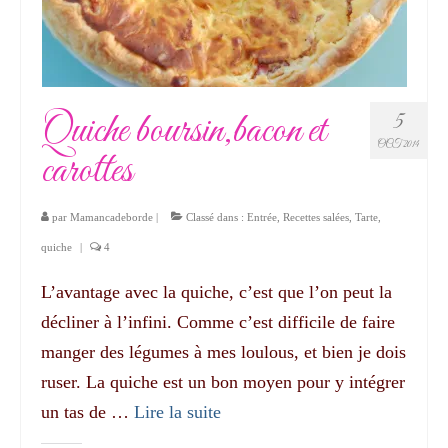
Quiche boursin,bacon et
5
OCT 2014
carottes
par
Mamancadeborde
|
Classé dans :
Entrée
,
Recettes salées
,
Tarte,
quiche
|
4
L’avantage avec la quiche, c’est que l’on peut la
décliner à l’infini. Comme c’est difficile de faire
manger des légumes à mes loulous, et bien je dois
ruser. La quiche est un bon moyen pour y intégrer
un tas de …
Lire la suite­­