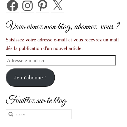
Facebook
Instagram
Pinterest
X
Vous aimez mon blog, abonnez-vous ?
Saisissez votre adresse e-mail et vous recevrez un mail
dès la publication d'un nouvel article.
Adresse
e-
mail
Je m'abonne !
ici
Fouillez sur le blog
Rechercher
: