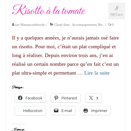
Risotto à la tomate
8
OCT 2014
par
Mamancadeborde
|
Classé dans :
Accompagnement
,
Riz
|
0
Il y a quelques années, je n’aurais jamais osé faire
un risotto. Pour moi, c’était un plat compliqué et
long à réaliser. Depuis environ trois ans, j’en ai
réalisé un certain nombre parce qu’en fait c’est un
plat ultra-simple et permettant …
Lire la suite­­
Partager :
Facebook
Pinterest
X
Hellocoton
E-mail
Imprimer
J’aime ça :