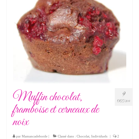
Muffin chocolat,
9
OCT 2014
framboise et cerneaux de
noix
par
Mamancadeborde
|
Classé dans :
Chocolat
,
Individuels
|
2