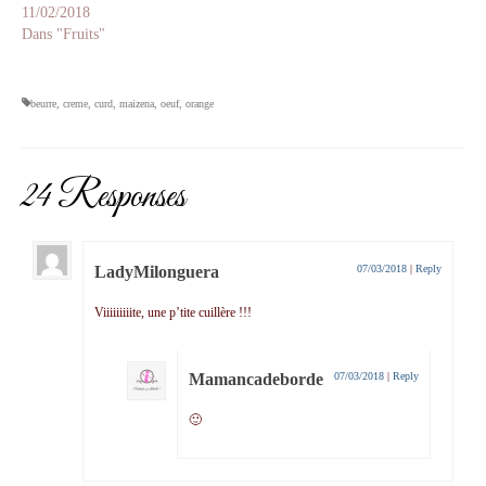
11/02/2018
Dans "Fruits"
beurre
,
creme
,
curd
,
maizena
,
oeuf
,
orange
24 Responses
LadyMilonguera
07/03/2018
|
Reply
Viiiiiiiiite, une p’tite cuillère !!!
Mamancadeborde
07/03/2018
|
Reply
🙂