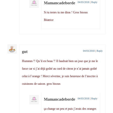
Mamancadeborde
04/03/2018
|
Reply
Si tu testes tu me diras ! Gros bisous
Béatrice
gut
04/03/2018
|
Reply
Hummm !! Qu’il est beau !! Il faudrait bien un jour que je me le
fasse car si j’ai déjà goûté au curd de citron je n’ai jamais goûté
celui à l’orange ! Merci séverine, je suis heureuse de l’inscrire à
cuisinons de saison. gros bisous
Mamancadeborde
04/03/2018
|
Reply
ça change un peu et puis j’avais des oranges