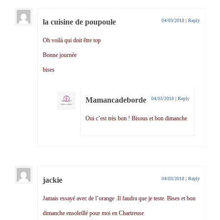
la cuisine de poupoule
04/03/2018
|
Reply
Oh voilà qui doit être top
Bonne journée
bises
Mamancadeborde
04/03/2018
|
Reply
Oui c’est très bon ! Bisous et bon dimanche
jackie
04/03/2018
|
Reply
Jamais essayé avec de l’orange .Il faudra que je teste. Bises et bon
dimanche ensoleillé pour moi en Chartreuse