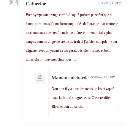
Catherine
04/03/2018
|
Reply
Bien sympa ton orange curd ! Jusqu’à présent je ne fait que du
lemon curd, mais j’aime beaucoup l’idée de l’orange, par contre je
mets moi aussi des œufs, mais peut-être as-tu voulu faire plus
simple, comme un petite crème de fruit si j’ai bien compris ! Pour
déguster avec un yaourt ça me parait très bien ! Bises et bon
dimanche … pluvieux chez nous …
Mamancadeborde
04/03/2018
|
Reply
Non non il y a bien des oeufs. je les ai zappé
dans la liste des ingrédients. C’est rectifié !
Bises et bon dimanche