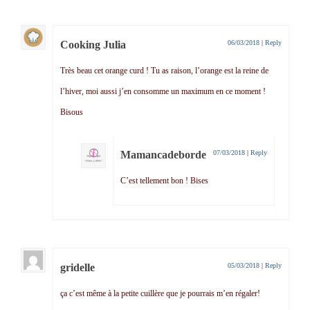
Cooking Julia
06/03/2018
|
Reply
Très beau cet orange curd ! Tu as raison, l’orange est la reine de
l’hiver, moi aussi j’en consomme un maximum en ce moment !
Bisous
Mamancadeborde
07/03/2018
|
Reply
C’est tellement bon ! Bises
gridelle
05/03/2018
|
Reply
ça c’est même à la petite cuillère que je pourrais m’en régaler!