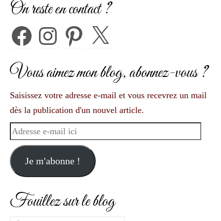
On reste en contact ?
Facebook
Instagram
Pinterest
X
Vous aimez mon blog, abonnez-vous ?
Saisissez votre adresse e-mail et vous recevrez un mail
dès la publication d'un nouvel article.
Adresse
e-
mail
Je m'abonne !
ici
Fouillez sur le blog