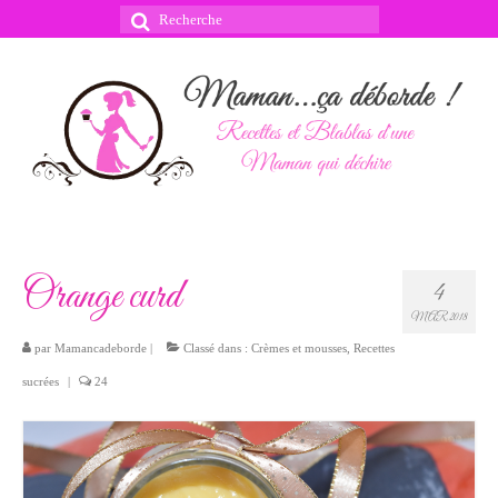
Rechercher
:
Orange curd
4
MAR 2018
par
Mamancadeborde
|
Classé dans :
Crèmes et mousses
,
Recettes
sucrées
|
24