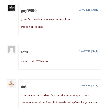
guy59600
25/06/2018
|
Reply
ç doit être excellent avec cette bonne salade
très bon après–midi
sotis
25/06/2018
|
Reply
j’adore l’idée!!!! bisous
gut
25/06/2018
|
Reply
Coucou séverine !! Mais c’est une idée super ce que tu nous
proposes aujourd’hui ! je suis épatée de voir qu’ensuite ça tient tout