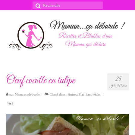
Rechercher
:
Oeuf cocotte en tulipe
25
JUIN 2018
par
Mamancadeborde
|
Classé dans :
Autres
,
Plat
,
Sandwichs
|
9