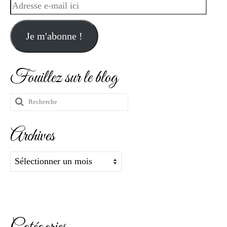
Adresse
e-
mail
Je m'abonne !
ici
Fouillez sur le blog
Rechercher
:
Archives
Archives