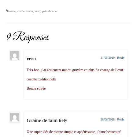
bacon
,
crème fraiche
,
oeuf
,
pain de mie
9 Responses
vero
21/05/2019
|
Reply
Très bon ,j’ai seulement mit du gruyère en plus.Sa change de l’œuf
cocotte traditionnelle
Bonne soirée
Graine de faim kely
28/06/2018
|
Reply
Une super idée de recette simple et appétissante, j’aime beaucoup!