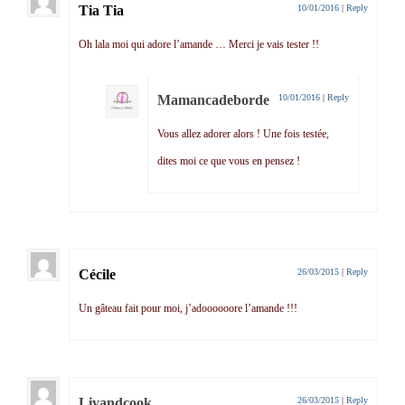
Tia Tia
10/01/2016
|
Reply
Oh lala moi qui adore l’amande … Merci je vais tester !!
Mamancadeborde
10/01/2016
|
Reply
Vous allez adorer alors ! Une fois testée,
dites moi ce que vous en pensez !
Cécile
26/03/2015
|
Reply
Un gâteau fait pour moi, j’adoooooore l’amande !!!
Livandcook
26/03/2015
|
Reply