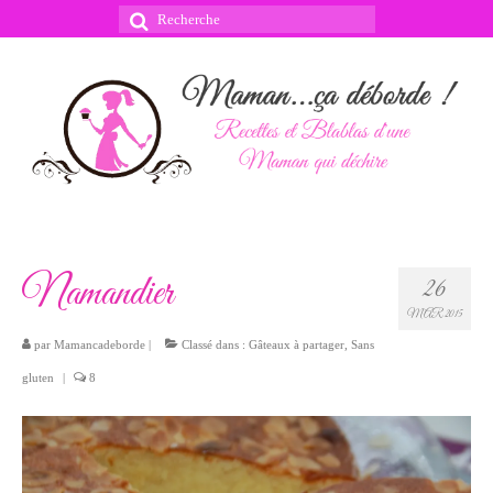
Rechercher
:
Namandier
26
MAR 2015
par
Mamancadeborde
|
Classé dans :
Gâteaux à partager
,
Sans
gluten
|
8