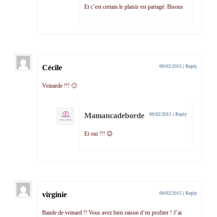
Et c’est certain le plaisir est partagé. Bisous
Cécile
09/02/2015
|
Reply
Veinarde !!! 🙂
Mamancadeborde
09/02/2015
|
Reply
Et oui !!! 😉
virginie
09/02/2015
|
Reply
Bande de veinard !! Vous avez bien raison d’en profiter ! J’ai