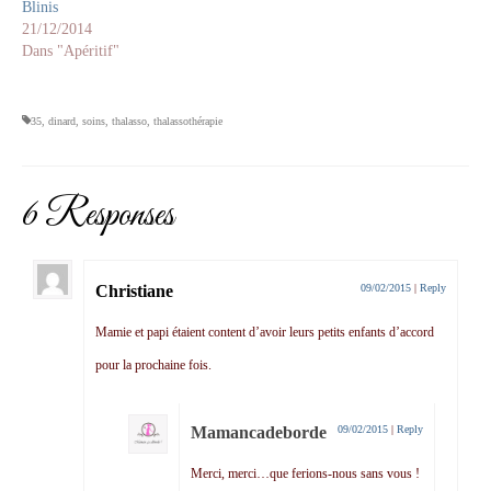
Blinis
21/12/2014
Dans "Apéritif"
35
,
dinard
,
soins
,
thalasso
,
thalassothérapie
6 Responses
Christiane
09/02/2015
|
Reply
Mamie et papi étaient content d’avoir leurs petits enfants d’accord
pour la prochaine fois.
Mamancadeborde
09/02/2015
|
Reply
Merci, merci…que ferions-nous sans vous !