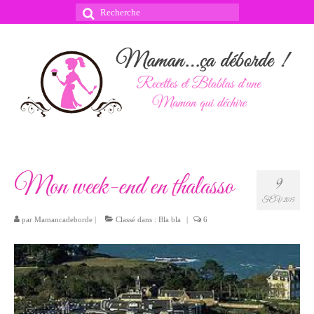
Rechercher
:
Mon week-end en thalasso
9
FÉV 2015
par
Mamancadeborde
|
Classé dans :
Bla bla
|
6