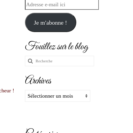
Adresse
e-
mail
Je m'abonne !
ici
Fouillez sur le blog
Rechercher
:
Archives
cheur !
Archives