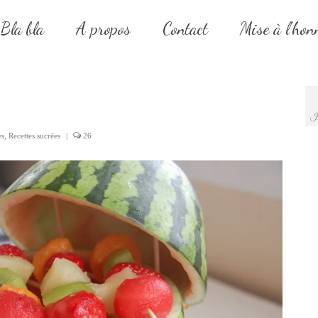
Bla bla
A propos
Contact
Mise à l’hon
J
es
,
Recettes sucrées
|
26