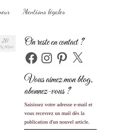
neur
Mentions légales
On reste en contact ?
20
UIN 2015
Facebook
Instagram
Pinterest
X
Vous aimez mon blog,
abonnez-vous ?
Saisissez votre adresse e-mail et
vous recevrez un mail dès la
publication d'un nouvel article.