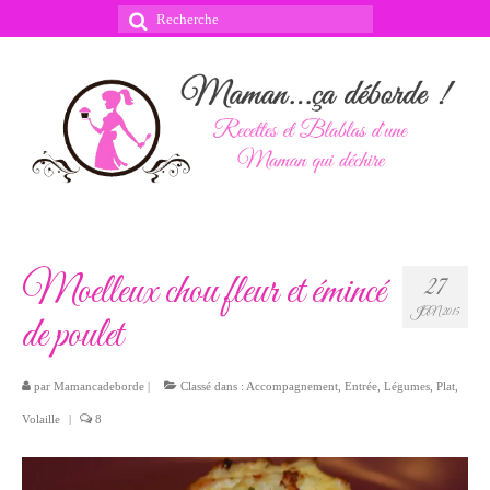
Rechercher
:
Moelleux chou fleur et émincé
27
JAN 2015
de poulet
par
Mamancadeborde
|
Classé dans :
Accompagnement
,
Entrée
,
Légumes
,
Plat
,
Volaille
|
8