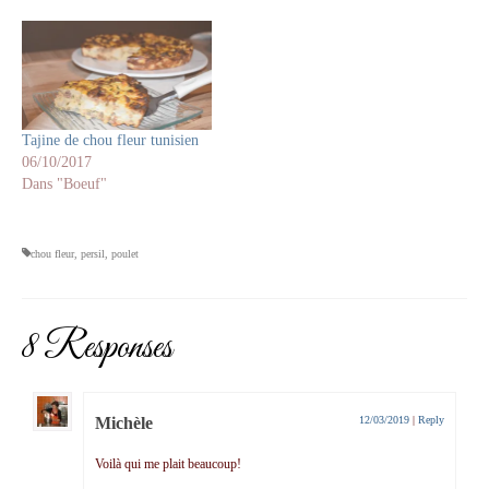
Tajine de chou fleur tunisien
06/10/2017
Dans "Boeuf"
chou fleur
,
persil
,
poulet
8 Responses
Michèle
12/03/2019
|
Reply
Voilà qui me plait beaucoup!