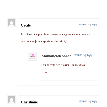
Cécile
27/01/2015
|
Reply
Je tenterai bien pour faire manger des légumes à mes hommes … en
tout cas moi je vais apprécier c’est sûr 🙂
Mamancadeborde
28/01/2015
|
Reply
Qui ne tente rien n’a rien…tu me diras !
Bisous
Christiane
27/01/2015
|
Reply