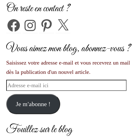
On reste en contact ?
Facebook
Instagram
Pinterest
X
Vous aimez mon blog, abonnez-vous ?
Saisissez votre adresse e-mail et vous recevrez un mail
dès la publication d'un nouvel article.
Adresse
e-
mail
Je m'abonne !
ici
Fouillez sur le blog