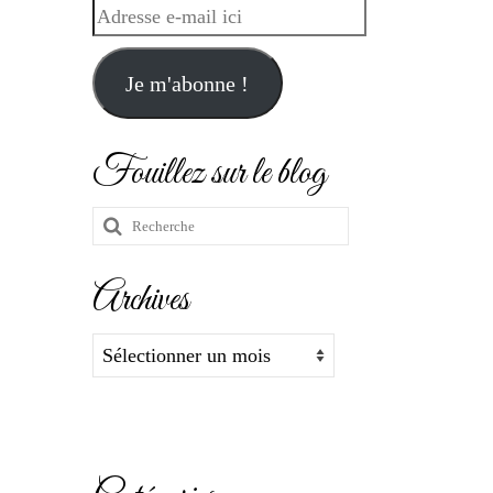
Adresse
e-
mail
Je m'abonne !
ici
Fouillez sur le blog
Rechercher
:
Archives
Archives