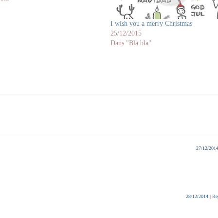
I wish you a merry Christmas
25/12/2015
Dans "Bla bla"
27/12/201
28/12/2014
|
Re