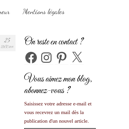
neur
Mentions légales
On reste en contact ?
25
DÉC 2014
Facebook
Instagram
Pinterest
X
Vous aimez mon blog,
abonnez-vous ?
Saisissez votre adresse e-mail et
vous recevrez un mail dès la
publication d'un nouvel article.