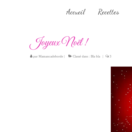
Accueil
Recettes
Joyeux Noël !
par
Mamancadeborde
|
Classé dans :
Bla bla
|
3