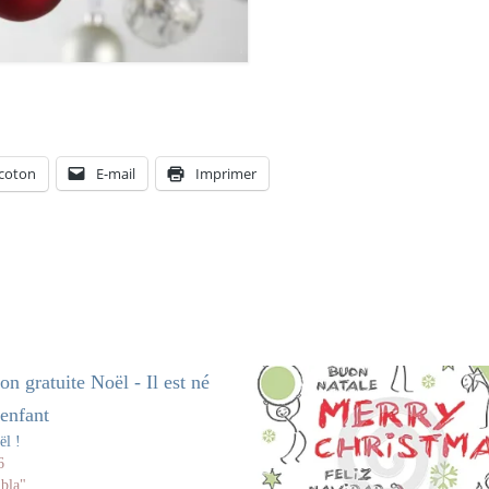
coton
E-mail
Imprimer
ël !
6
 bla"