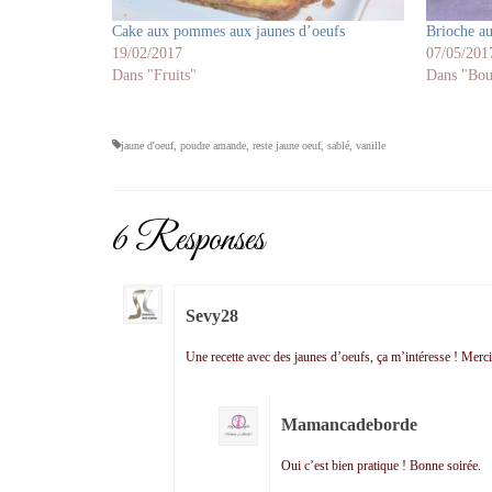
Cake aux pommes aux jaunes d’oeufs
Brioche au
19/02/2017
07/05/201
Dans "Fruits"
Dans "Bou
jaune d'oeuf
,
poudre amande
,
reste jaune oeuf
,
sablé
,
vanille
6 Responses
Sevy28
Une recette avec des jaunes d’oeufs, ça m’intéresse ! Merci
Mamancadeborde
Oui c’est bien pratique ! Bonne soirée.