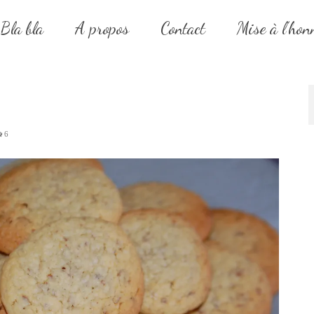
Bla bla
A propos
Contact
Mise à l’hon
6