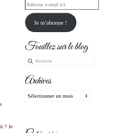
Adresse
e-
mail
Je m'abonne !
ici
Fouillez sur le blog
Rechercher
:
Archives
Archives
s
it ? Je