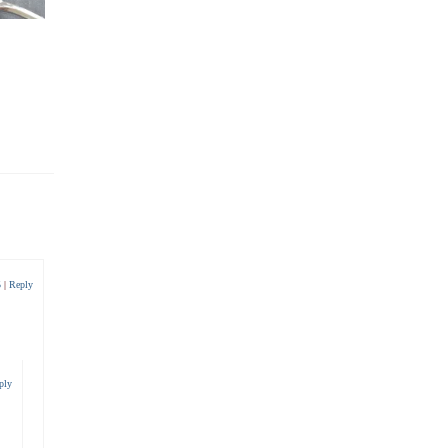
5
|
Reply
ply