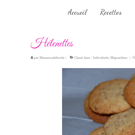
Accueil
Recettes
Hélenettes
par
Mamancadeborde
|
Classé dans :
Individuels
,
Mignardises
|