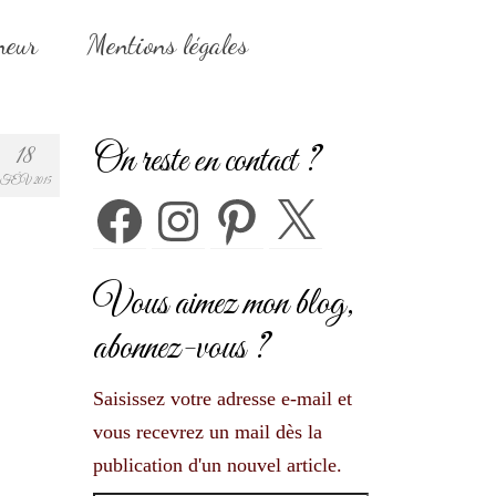
neur
Mentions légales
On reste en contact ?
18
FÉV 2015
Facebook
Instagram
Pinterest
X
Vous aimez mon blog,
abonnez-vous ?
Saisissez votre adresse e-mail et
vous recevrez un mail dès la
publication d'un nouvel article.