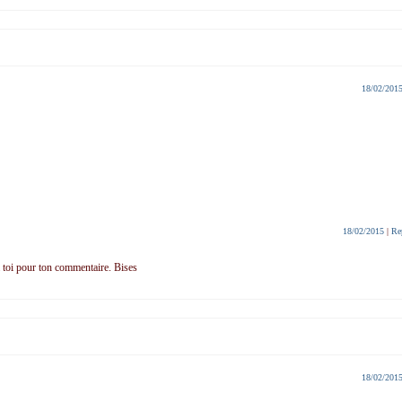
18/02/201
18/02/2015
|
Re
à toi pour ton commentaire. Bises
18/02/201