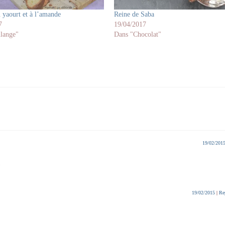
 yaourt et à l’amande
Reine de Saba
7
19/04/2017
lange"
Dans "Chocolat"
19/02/201
19/02/2015
|
Re