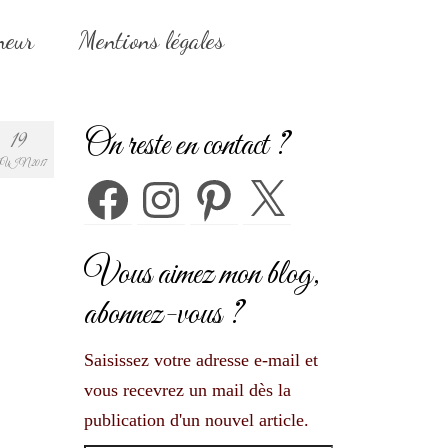
neur
Mentions légales
On reste en contact ?
19
UIN 2017
Facebook
Instagram
Pinterest
X
Vous aimez mon blog,
abonnez-vous ?
Saisissez votre adresse e-mail et
vous recevrez un mail dès la
publication d'un nouvel article.