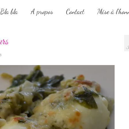
Bla bla
A propos
Contact
Mise à l’hon
urs
J
3