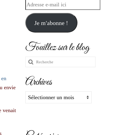
Adresse
e-
mail
Je m'abonne !
ici
Fouillez sur le blog
Rechercher
:
 en
Archives
eu envie
Archives
e venait
s