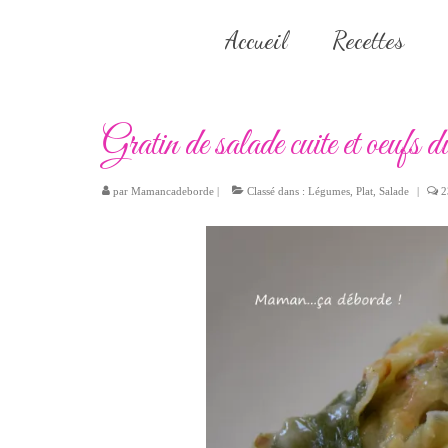
Accueil
Recettes
Gratin de salade cuite et oeufs d
par
Mamancadeborde
|
Classé dans :
Légumes
,
Plat
,
Salade
|
2