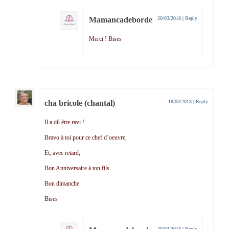
Mamancadeborde
20/03/2018
|
Reply
Merci ! Bises
cha bricole (chantal)
18/03/2018
|
Reply
Il a dû être ravi !
Bravo à toi pour ce chef d’oeuvre,
Et, avec retard,
Bon Anniversaire à ton fils
Bon dimanche
Bises
20/03/2018
|
Reply