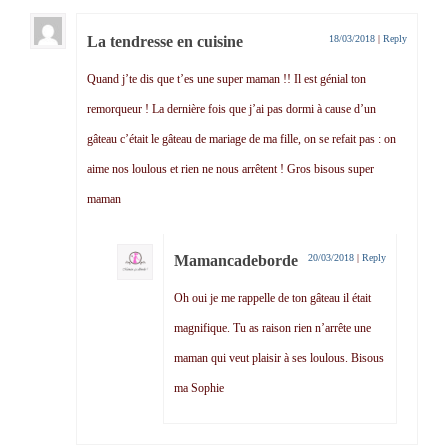
La tendresse en cuisine
18/03/2018
|
Reply
Quand j’te dis que t’es une super maman !! Il est génial ton
remorqueur ! La dernière fois que j’ai pas dormi à cause d’un
gâteau c’était le gâteau de mariage de ma fille, on se refait pas : on
aime nos loulous et rien ne nous arrêtent ! Gros bisous super
maman
Mamancadeborde
20/03/2018
|
Reply
Oh oui je me rappelle de ton gâteau il était
magnifique. Tu as raison rien n’arrête une
maman qui veut plaisir à ses loulous. Bisous
ma Sophie