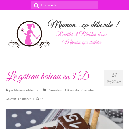
Rechercher
:
Le gâteau bateau en 3 D
18
MAR 2018
par
Mamancadeborde
|
Classé dans :
Gâteau d'anniversaire
,
Gâteaux à partager
|
35