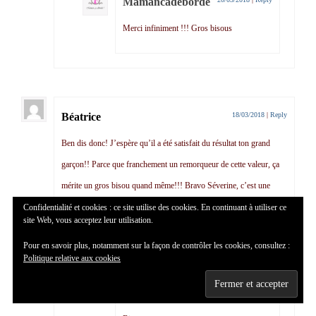
Mamancadeborde
Merci infiniment !!! Gros bisous
Béatrice
18/03/2018
|
Reply
Ben dis donc! J’espère qu’il a été satisfait du résultat ton grand
garçon!! Parce que franchement un remorqueur de cette valeur, ça
mérite un gros bisou quand même!!! Bravo Séverine, c’est une
réussite!!
Confidentialité et cookies : ce site utilise des cookies. En continuant à utiliser ce
site Web, vous acceptez leur utilisation.
Bisous
Pour en savoir plus, notamment sur la façon de contrôler les cookies, consultez :
Politique relative aux cookies
Mamancadeborde
20/03/2018
|
Reply
Merci Béatrice ! Oui il était ravi du résultat !