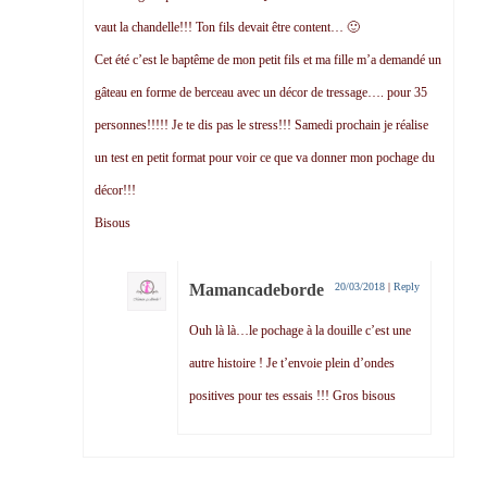
vaut la chandelle!!! Ton fils devait être content… 🙂
Cet été c’est le baptême de mon petit fils et ma fille m’a demandé un
gâteau en forme de berceau avec un décor de tressage…. pour 35
personnes!!!!! Je te dis pas le stress!!! Samedi prochain je réalise
un test en petit format pour voir ce que va donner mon pochage du
décor!!!
Bisous
Mamancadeborde
20/03/2018
|
Reply
Ouh là là…le pochage à la douille c’est une
autre histoire ! Je t’envoie plein d’ondes
positives pour tes essais !!! Gros bisous