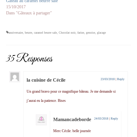
Gâteau au caramel beurre salé
15/10/2017
Dans "Gâteaux à partager"
anniversaire
,
beurre
,
caramel beurre sale
,
Chocolat noir
,
farine
,
genoise
,
glacage
35 Responses
la cuisine de Cécile
23/03/2018
|
Reply
Un grand bravo pour ce magnifique bâteau. Je me demande si
j’aurai eu la patience. Bises
Mamancadeborde
24/03/2018
|
Reply
Merc Cécile. belle journée