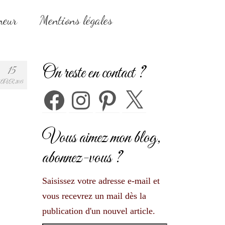
neur
Mentions légales
On reste en contact ?
15
AVR 2015
Facebook
Instagram
Pinterest
X
Vous aimez mon blog,
abonnez-vous ?
Saisissez votre adresse e-mail et
vous recevrez un mail dès la
publication d'un nouvel article.