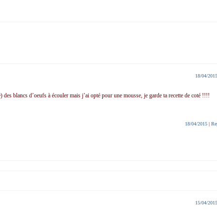
18/04/201
) des blancs d’oeufs à écouler mais j’ai opté pour une mousse, je garde ta recette de coté !!!!
18/04/2015
|
Re
15/04/201