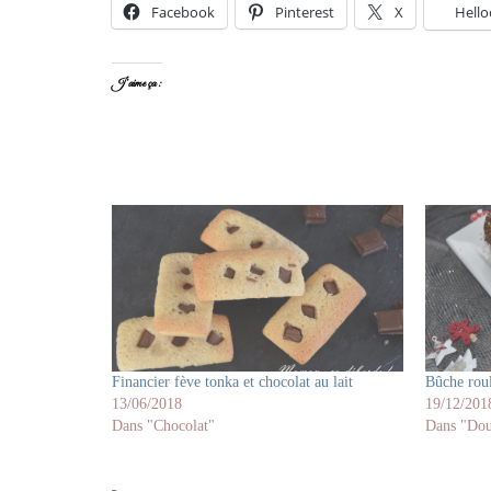
Facebook
Pinterest
X
Hello
J’aime ça :
Financier fève tonka et chocolat au lait
Bûche roul
13/06/2018
19/12/201
Dans "Chocolat"
Dans "Dou