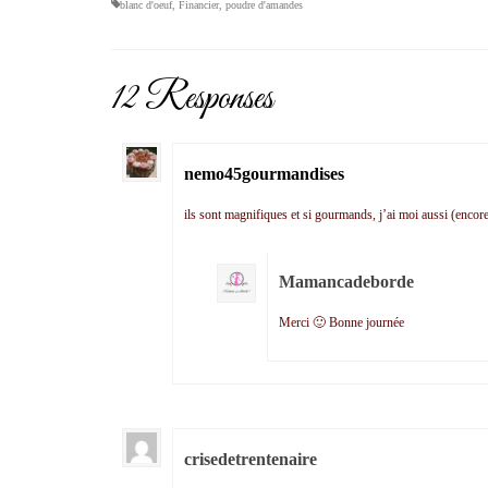
blanc d'oeuf
,
Financier
,
poudre d'amandes
12 Responses
nemo45gourmandises
ils sont magnifiques et si gourmands, j’ai moi aussi (encore
Mamancadeborde
Merci 🙂 Bonne journée
crisedetrentenaire