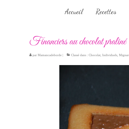
Accueil
Recettes
Financiers au chocolat praliné
par
Mamancadeborde
|
Classé dans :
Chocolat
,
Individuels
,
Mignar