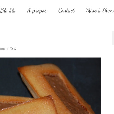
Bla bla
A propos
Contact
Mise à l’hon
dises
|
12