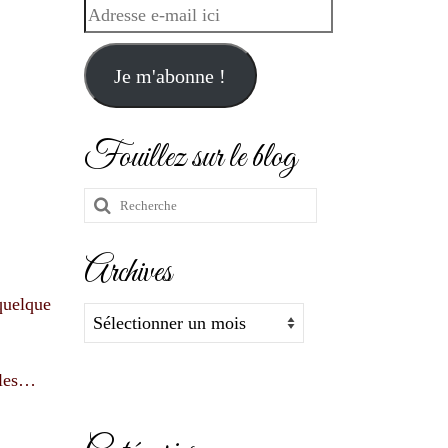
Adresse
e-
mail
Je m'abonne !
ici
Fouillez sur le blog
Rechercher
:
Archives
 quelque
Archives
bles…