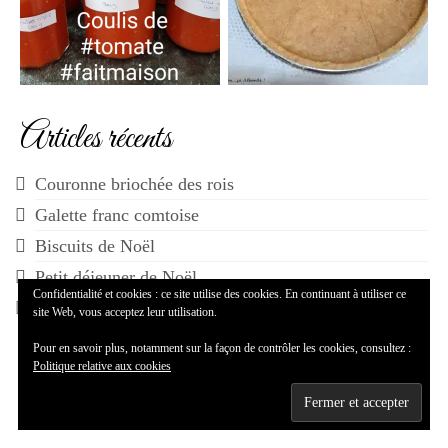
Articles récents
Couronne briochée des rois
Galette franc comtoise
Biscuits de Noël
Petit déjeuner de Noël
Confidentialité et cookies : ce site utilise des cookies. En continuant à utiliser ce
Accompagnements de vos plats de Noël
site Web, vous acceptez leur utilisation.
Pour en savoir plus, notamment sur la façon de contrôler les cookies, consultez :
Politique relative aux cookies