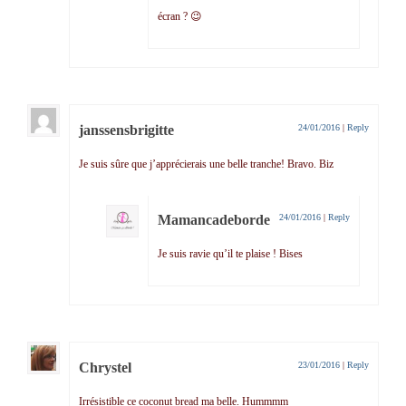
écran ? 😉
janssensbrigitte
24/01/2016
|
Reply
Je suis sûre que j’apprécierais une belle tranche! Bravo. Biz
Mamancadeborde
24/01/2016
|
Reply
Je suis ravie qu’il te plaise ! Bises
Chrystel
23/01/2016
|
Reply
Irrésistible ce coconut bread ma belle. Hummmm