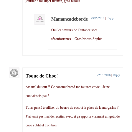
journée à toi super maman, gros bisous
Mamancadeborde
23/01/2016
|
Reply
Oui les saveurs de l’enfance sont
réconfortantes…Gros bisous Sophie
Toque de Choc !
22/01/2016
|
Reply
pas mal du tout !! Ce coconut bread me fait très envie ! Je ne
connaissais pas !
Tu as pensé à utiliser du beurre de coco à la place de la margarine ?
J’ai tenté pas mal de recettes avec, et ça apporte vraiment un goût de
coco subtil et trop bon !