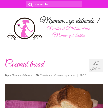
Rechercher
:
Coconut bread
22
JAN 2016
par
Mamancadeborde
|
Classé dans :
Gâteaux à partager
|
36