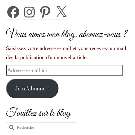
Facebook
Instagram
Pinterest
X
Vous aimez mon blog, abonnez-vous ?
Saisissez votre adresse e-mail et vous recevrez un mail
dès la publication d'un nouvel article.
Adresse
e-
mail
Je m'abonne !
ici
Fouillez sur le blog
Rechercher