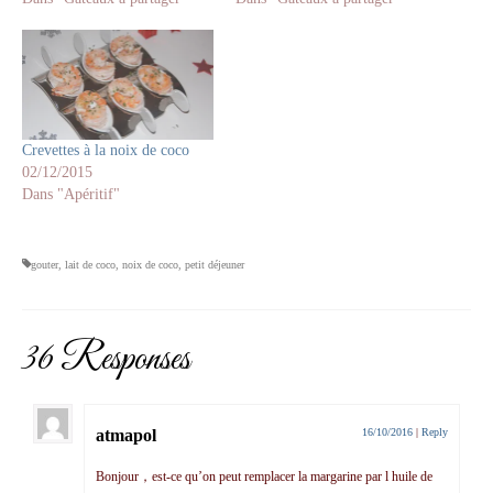
Crevettes à la noix de coco
02/12/2015
Dans "Apéritif"
gouter
,
lait de coco
,
noix de coco
,
petit déjeuner
36 Responses
atmapol
16/10/2016
|
Reply
Bonjour，est-ce qu’on peut remplacer la margarine par l huile de