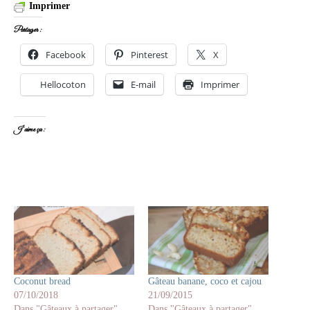
Imprimer
Partager :
Facebook
Pinterest
X
Hellocoton
E-mail
Imprimer
J’aime ça :
Coconut bread
Gâteau banane, coco et cajou
07/10/2018
21/09/2015
Dans "Gâteaux à partager"
Dans "Gâteaux à partager"