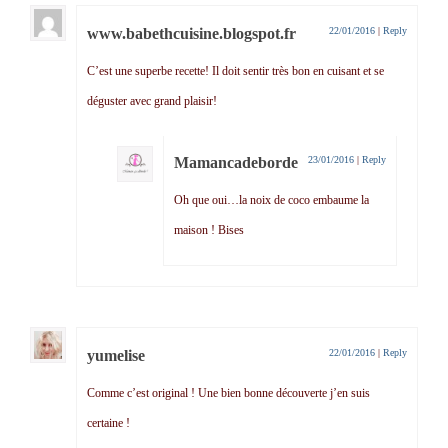
www.babethcuisine.blogspot.fr
22/01/2016
|
Reply
C’est une superbe recette! Il doit sentir très bon en cuisant et se
déguster avec grand plaisir!
Mamancadeborde
23/01/2016
|
Reply
Oh que oui…la noix de coco embaume la
maison ! Bises
yumelise
22/01/2016
|
Reply
Comme c’est original ! Une bien bonne découverte j’en suis
certaine !