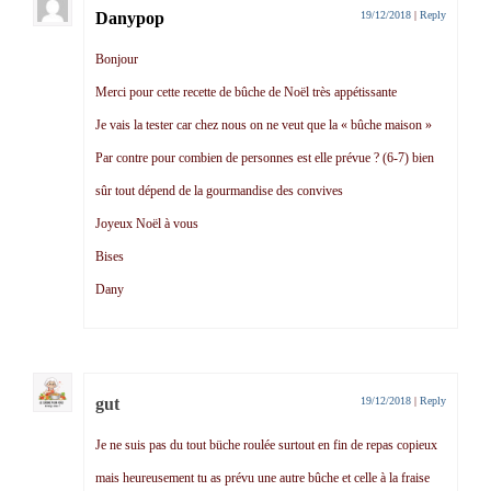
Danypop
19/12/2018
|
Reply
Bonjour
Merci pour cette recette de bûche de Noël très appétissante
Je vais la tester car chez nous on ne veut que la « bûche maison »
Par contre pour combien de personnes est elle prévue ? (6-7) bien
sûr tout dépend de la gourmandise des convives
Joyeux Noël à vous
Bises
Dany
gut
19/12/2018
|
Reply
Je ne suis pas du tout büche roulée surtout en fin de repas copieux
mais heureusement tu as prévu une autre bûche et celle à la fraise