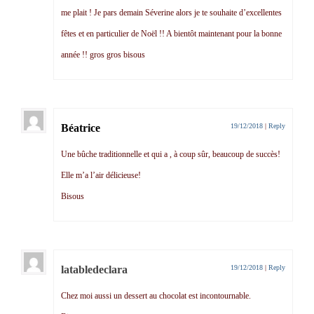
me plait ! Je pars demain Séverine alors je te souhaite d’excellentes
fêtes et en particulier de Noël !! A bientôt maintenant pour la bonne
année !! gros gros bisous
Béatrice
19/12/2018
|
Reply
Une bûche traditionnelle et qui a , à coup sûr, beaucoup de succès!
Elle m’a l’air délicieuse!
Bisous
latabledeclara
19/12/2018
|
Reply
Chez moi aussi un dessert au chocolat est incontournable.