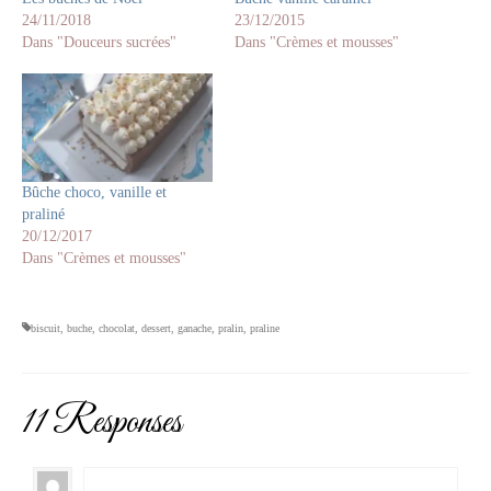
24/11/2018
23/12/2015
Dans "Douceurs sucrées"
Dans "Crèmes et mousses"
Bûche choco, vanille et
praliné
20/12/2017
Dans "Crèmes et mousses"
biscuit
,
buche
,
chocolat
,
dessert
,
ganache
,
pralin
,
praline
11 Responses