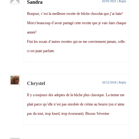
Sandra
02/01/2021
|
Reply
Bonjour, c’est la meilleure recette de bûche chocolat que j’ai faite!
Merci beaucoup d’avoir partagé cette recette que je vais faire chaque
année!
Fini les essais d’autres recettes qui ne me conviennent jamais, celle-
ci est juate parfaite.
Chrystel
20/12/2018
|
Reply
Il y a toujours des adeptes de la bûche plus classique. La tienne me
plait parce qu’elle n’est pas enrobée de crème au beurre (on n’aime
pas du tout, trop lourd, trop écoeurant). Bisous Séverine