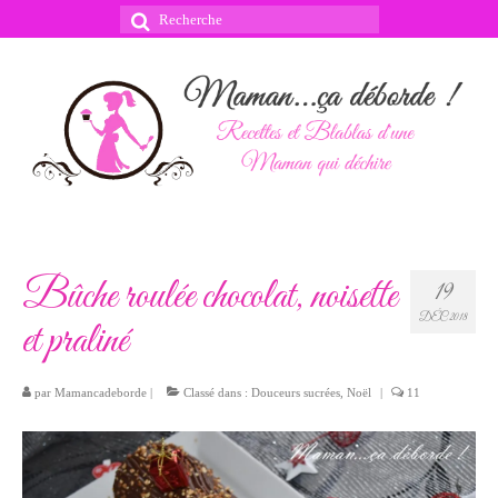
Rechercher
:
Bûche roulée chocolat, noisette
19
DÉC 2018
et praliné
par
Mamancadeborde
|
Classé dans :
Douceurs sucrées
,
Noël
|
11