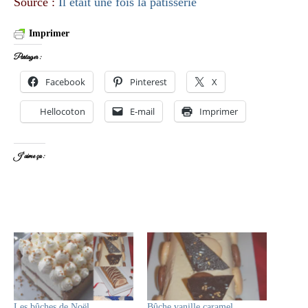
Source :
Il était une fois la pâtisserie
Imprimer
Partager :
Facebook
Pinterest
X
Hellocoton
E-mail
Imprimer
J’aime ça :
Les bûches de Noël
Bûche vanille caramel