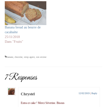
Banana bread au beurre de
cacahuète
25/11/2018
Dans "Fruits"
banane
,
chocolat
,
sirop agave
,
son avoine
7 Responses
Chrystel
12/02/2019
|
Reply
Extra ce cake ! Merci Séverine. Bisous