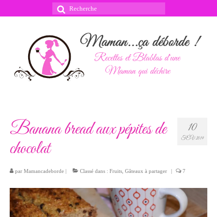
Rechercher
:
Banana bread aux pépites de
10
FÉV 2019
chocolat
par
Mamancadeborde
|
Classé dans :
Fruits
,
Gâteaux à partager
|
7